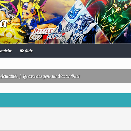
ha
endrier
Aide
Actualités
/
Les avis des gens sur Master Duel