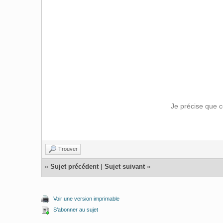
Je précise que c
Trouver
«
Sujet précédent
|
Sujet suivant
»
Voir une version imprimable
S’abonner au sujet