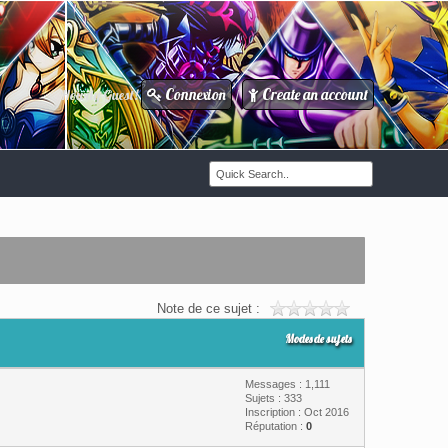
Connexion
Create an account
Howdy Guest!
/
Note de ce sujet :
Modes de sujets
Messages : 1,111
Sujets : 333
Inscription : Oct 2016
Réputation :
0