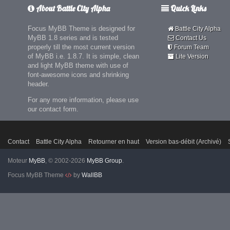
About Battle City Alpha
Quick Links
Focus MyBB Theme is designed for
Battle City Alpha
MyBB 1.8 series and is tested
Contact Us
properly till the most current version
Forum Team
of MyBB i.e. 1.8.7. It is simple, clean
Lite Version
and light MyBB theme with use of
font-awesome icons and shrinking
header.
For any more information, please use
our contact form.
Contact
Battle City Alpha
Retourner en haut
Version bas-débit (Archivé)
Moteur
MyBB
, © 2002-2026
MyBB Group
.
Focus MyBB Theme
by
WallBB