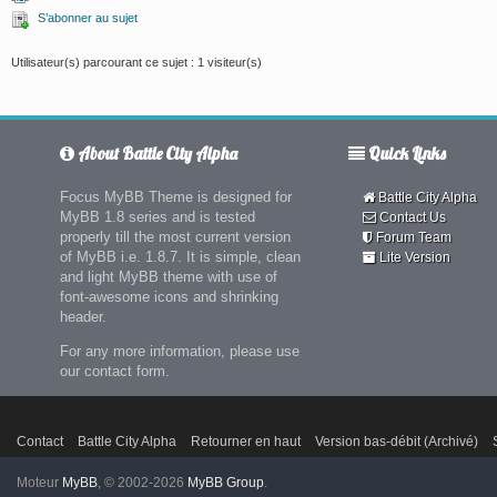
S’abonner au sujet
Utilisateur(s) parcourant ce sujet : 1 visiteur(s)
About Battle City Alpha
Quick Links
Focus MyBB Theme is designed for
Battle City Alpha
MyBB 1.8 series and is tested
Contact Us
properly till the most current version
Forum Team
of MyBB i.e. 1.8.7. It is simple, clean
Lite Version
and light MyBB theme with use of
font-awesome icons and shrinking
header.
For any more information, please use
our contact form.
Contact
Battle City Alpha
Retourner en haut
Version bas-débit (Archivé)
Moteur
MyBB
, © 2002-2026
MyBB Group
.