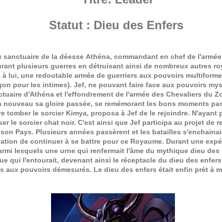
Statut : Dieu des Enfers
u sanctuaire de la déesse Athéna, commandant en chef de l'armée
rant plusieurs guerres en détruisant ainsi de nombreux autres roy
nt à lui, une redoutable armée de guerriers aux pouvoirs multiforme
n pour les intimes). Jef, ne pouvant faire face aux pouvoirs myst
nctuaire d'Athéna et l'effondrement de l'armée des Chevaliers du 
r à nouveau sa gloire passée, se remémorant les bons moments pas
aire tomber le sorcier Kimya, proposa à Jef de le rejoindre. N'ayan
er le sorcier chat noir. C'est ainsi que Jef participa au projet d
e son Pays. Plusieurs années passèrent et les batailles s'enchainai
vation de continuer à se battre pour ce Royaume. Durant une expédi
rmi lesquels une urne qui renfermait l'âme du mythique dieu des 
ique qui l'entourait, devenant ainsi le réceptacle du dieu des enfe
 aux pouvoirs démesurés. Le dieu des enfers était enfin prèt à 
ier dans les 