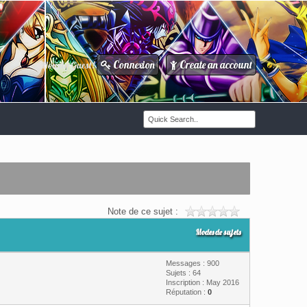
Connexion
Create an account
Howdy Guest!
/
Note de ce sujet :
Modes de sujets
Messages : 900
Sujets : 64
Inscription : May 2016
Réputation :
0