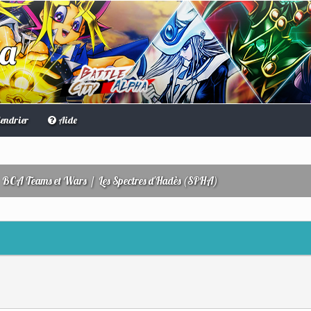
ha
endrier
Aide
/
BCA Teams et Wars
/
Les Spectres d'Hadès (SPHA)