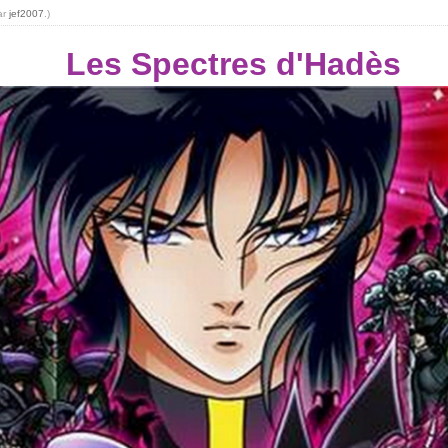
ar
jef2007
.)
Les Spectres d'Hadès