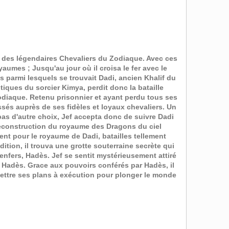
 des légendaires Chevaliers du Zodiaque. Avec ces
aumes ; Jusqu'au jour où il croisa le fer avec le
s parmi lesquels se trouvait Dadi, ancien Khalif du
iques du sorcier Kimya, perdit donc la bataille
Zodiaque. Retenu prisonnier et ayant perdu tous ses
sés auprès de ses fidèles et loyaux chevaliers. Un
t pas d'autre choix, Jef accepta donc de suivre Dadi
e reconstruction du royaume des Dragons du ciel
ent pour le royaume de Dadi, batailles tellement
tion, il trouva une grotte souterraine secrète qui
enfers, Hadès. Jef se sentit mystérieusement attiré
rs Hadès. Grace aux pouvoirs conférés par Hadès, il
mettre ses plans à exécution pour plonger le monde
ténèbres.