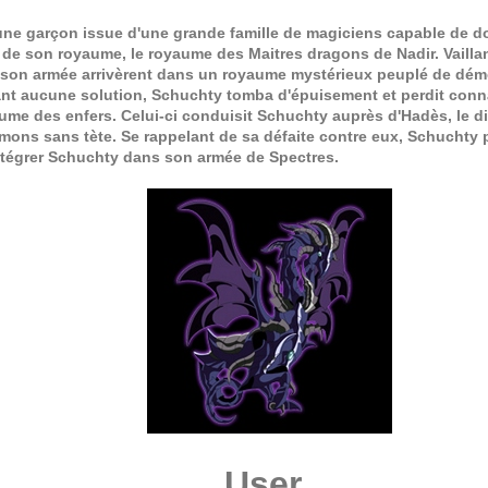
une garçon issue d'une grande famille de magiciens capable de 
 de son royaume, le royaume des Maitres dragons de Nadir. Vaill
et son armée arrivèrent dans un royaume mystérieux peuplé de dé
ant aucune solution, Schuchty tomba d'épuisement et perdit connai
ume des enfers. Celui-ci conduisit Schuchty auprès d'Hadès, le di
ons sans tète. Se rappelant de sa défaite contre eux, Schuchty pa
intégrer Schuchty dans son armée de Spectres.
User