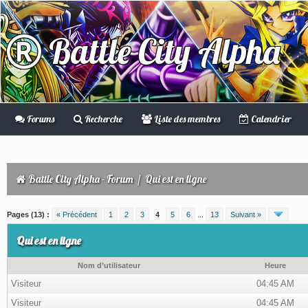
Battle City Alpha
Forums
Recherche
Liste des membres
Calendrier
Battle City Alpha - Forum
/
Qui est en ligne
Pages (13) :
« Précédent
1
2
3
4
5
6
...
13
Suivant »
Qui est en ligne
Nom d’utilisateur
Heure
Visiteur
04:45 AM
Visiteur
04:45 AM