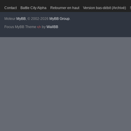
Contact
Battle City Alpha
Retourner en haut
Version bas-débit (Archivé)
Moteur
MyBB
, © 2002-2026
MyBB Group
.
Focus MyBB Theme
by
WallBB