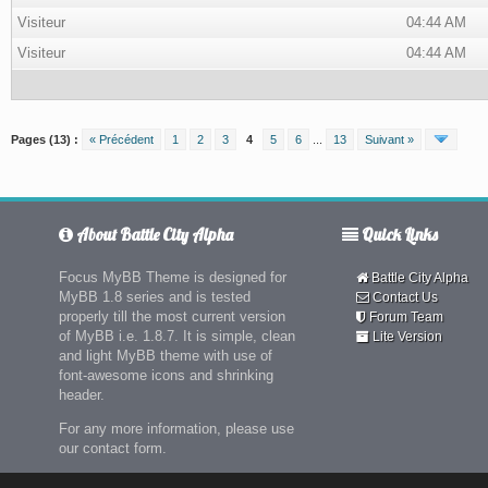
Visiteur
04:44 AM
Visiteur
04:44 AM
Pages (13) :
« Précédent
1
2
3
4
5
6
...
13
Suivant »
About Battle City Alpha
Quick Links
Focus MyBB Theme is designed for
Battle City Alpha
MyBB 1.8 series and is tested
Contact Us
properly till the most current version
Forum Team
of MyBB i.e. 1.8.7. It is simple, clean
Lite Version
and light MyBB theme with use of
font-awesome icons and shrinking
header.
For any more information, please use
our contact form.