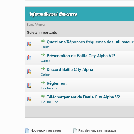
Informations et Annonces
Sujet
/
Auteur
Sujets importants
Questions/Réponses fréquentes des utilisateur
0 Votes - 0 s
Caline
Présentation de Battle City Alpha V2!
0 Votes - 0 s
Caline
Discord Battle City Alpha
1 Votes
Caline
Règlement
0 Votes - 0 s
Tic-Tac-Toc
Téléchargement de Battle City Alpha V2
5 Votes 
Tic-Tac-Toc
Nouveaux messages
Pas de nouveau message