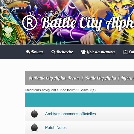
Battle City Alp
Forums
Recherche
Liste des membres
Cal
Battle City Alpha - Forum
/
Battle City Alpha
/
Inform
Utilisateurs naviguant sur ce forum : 1 Visiteur(s)
Archives annonces officielles
Patch Notes