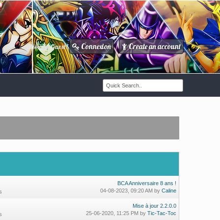
Connexion
Create an account
Howdy Guest!
/
BCA Anniversaire 8 ans !
04-08-2023, 09:20 AM by
Caline
s
Mise à jour 2.2.0.0
25-06-2020, 11:25 PM by
Tic-Tac-Toc
s