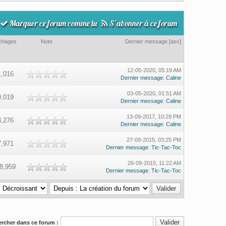
Marquer ce forum comme lu
S’abonner à ce forum
ichages
Note
Dernier message
[
asc
]
12-05-2020, 05:19 AM
1,016
Dernier message
:
Caline
03-05-2020, 01:51 AM
0,019
Dernier message
:
Caline
13-09-2017, 10:29 PM
3,276
Dernier message
:
Caline
27-09-2015, 03:25 PM
7,971
Dernier message
:
Tic-Tac-Toc
26-09-2015, 11:22 AM
8,959
Dernier message
:
Tic-Tac-Toc
rcher dans ce forum :