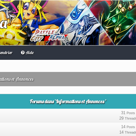
ha
endrier
Aide
ations et Annonces
Forums dans ’Informations et Annonces ’
31
Posts
29
Thread
14
Posts
14
Thread