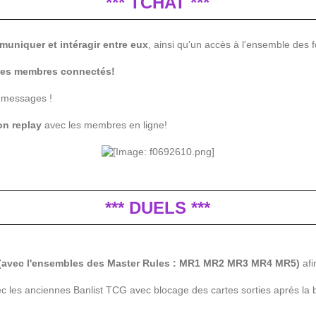
*** TCHAT ***
uniquer et intéragir entre eux
, ainsi qu'un accès à l'ensemble des f
 des membres connectés!
s messages !
on replay
avec les membres en ligne!
*** DUELS ***
s! (avec l'ensembles des Master Rules : MR1 MR2 MR3 MR4 MR5)
afi
 les anciennes Banlist TCG avec blocage des cartes sorties aprés la ban