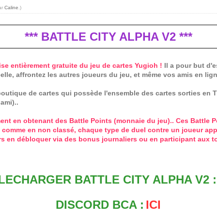
ar
Caline
.)
*** BATTLE CITY ALPHA V2 ***
ise entièrement gratuite du jeu de cartes Yugioh !
Il a pour but d'
lle, affrontez les autres joueurs du jeu, et même vos amis en lig
outique de cartes qui possède l'ensemble des cartes sorties en TC
ami)..
nt en obtenant des Battle Points (monnaie du jeu).. Ces Battle P
 comme en non classé, chaque type de duel contre un joueur appo
s en débloquer via des bonus journaliers ou en participant aux t
LECHARGER BATTLE CITY ALPHA V2 :
DISCORD BCA :
ICI