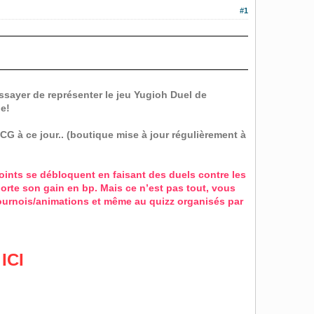
#1
essayer de représenter le jeu Yugioh Duel de
ne!
G à ce jour.. (boutique mise à jour régulièrement à
oints se débloquent en faisant des duels contre les
rte son gain en bp. Mais ce n’est pas tout, vous
ournois/animations et même au quizz organisés par
ICI