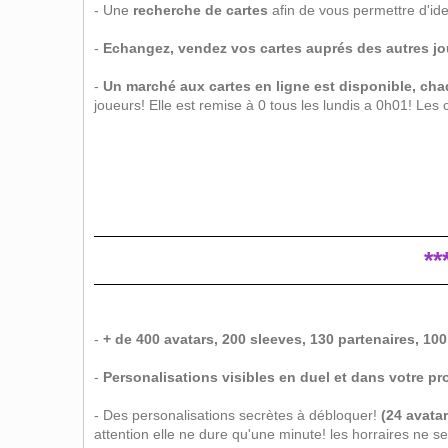
- Une
recherche de cartes
afin de vous permettre d'id
-
Echangez, vendez vos cartes auprés des autres j
-
Un marché aux cartes en ligne est disponible, chaq
joueurs! Elle est remise à 0 tous les lundis a 0h01! Le
*
-
+ de 400 avatars, 200 sleeves, 130 partenaires, 100
-
Personalisations visibles en duel et dans votre pro
- Des personalisations secrètes à débloquer!
(24 avata
attention elle ne dure qu'une minute! les horraires ne s