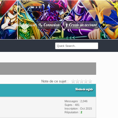
Connexion
Create an account
Howdy Guest!
/
Note de ce sujet :
Modes de sujets
Messages : 2,046
Sujets : 481
Inscription : Oct 2015
Réputation :
2