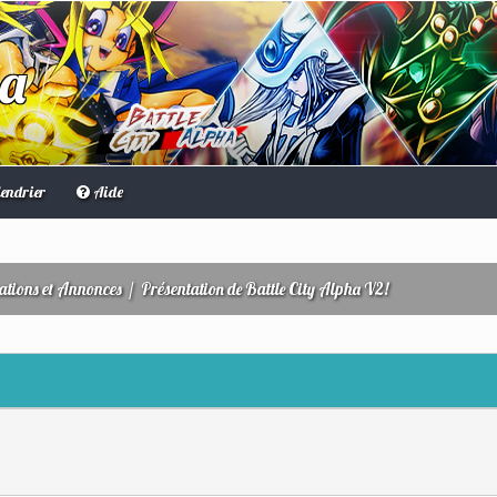
ha
endrier
Aide
ations et Annonces
/
Présentation de Battle City Alpha V2!