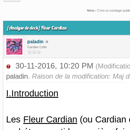
Note :
C’est un sondage public.
(s))
[Analyse de deck] Fleur Cardian
paladin
Gardien Celte
30-11-2016, 10:20 PM
(Modificat
paladin
.
Raison de la modification: Maj 
I.Introduction
Les
Fleur Cardian
(ou Cardian 