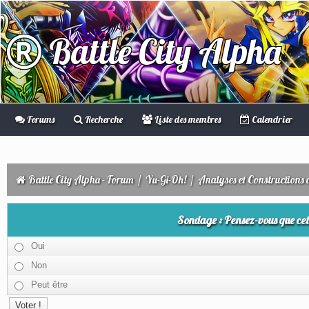
Battle City Alpha
Forums
Recherche
Liste des membres
Calendrier
Battle City Alpha - Forum
/
Yu-Gi-Oh!
/
Analyses et Constructions 
Sondage : Pensez-vous que cet 
Oui
Non
Peut être