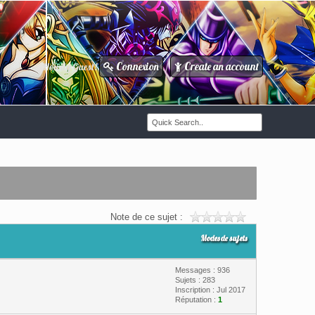
Connexion
Create an account
Howdy Guest!
/
Note de ce sujet :
Modes de sujets
Messages : 936
Sujets : 283
Inscription : Jul 2017
Réputation :
1