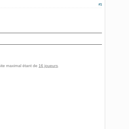
#1
imite maximal étant de
16 joueurs
.