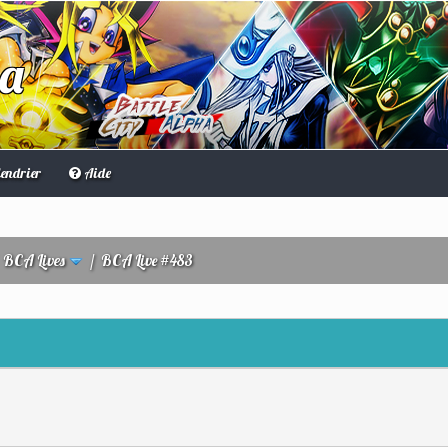
ha
endrier
Aide
/
BCA Lives
/
BCA Live #483