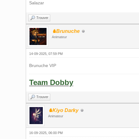
Salazar
Trouver
♞Brunuche
Animateur
14-09-2025, 07:59 PM
Brunuche VIP
Team Dobby
Trouver
♞Kiyo Darky
Animateur
16-09-2025, 06:00 PM