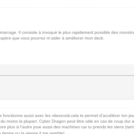
arrage. Il consiste à invoqué le plus rapidement possible des monstr
j'espère que vous pourrez m'aider à améliorer mon deck.
e fonctionne aussi avec les vitessroid,cela te permet d’accélérer ton je
 du moins la plupart. Cyber Dragon peut être utile en cas de coup dur 
re plus si l'autre joue aussi des machines car tu prends les siens (tant
a tienne ou la sienne il me semble)