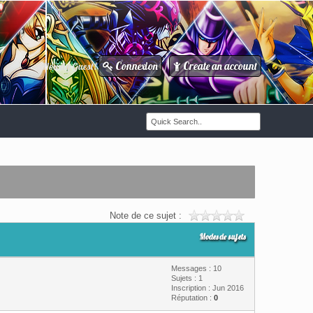
Connexion
Create an account
Howdy Guest!
/
Note de ce sujet :
Modes de sujets
Messages : 10
Sujets : 1
Inscription : Jun 2016
Réputation :
0