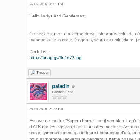
26-06-2016, 08:55 PM
Hello Ladys And Gentleman;
Ce deck est mon deuxième deck juste après celui de dém
manque juste la carte Dragon synchro aux aile claire. 
Deck List :
https://snag.gy/9u1s72.jpg
Trouver
paladin
Gardien Celte
26-06-2016, 09:25 PM
Essaye de mettre "Super charge" car il semblerait qu'ell
d'ATK car les vitessroid sont tous des machines/vent ou
pas polymérisation ce qui te fournit beaucoup d'atk, enco
pour surprendre l'adversaire pendant la battle phase ( l