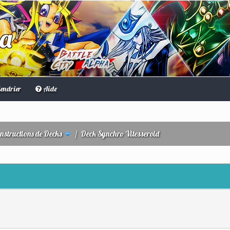
ha
endrier
Aide
nstructions de Decks
/
Deck Synchro Vitesseroid