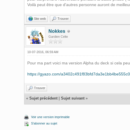
Voilà peut être que d'autres personne auront de meille
Site web
Trouver
Nokkes
Gardien Celte
10-07-2016, 06:59 AM
Pour ma part voici ma version Alpha du deck si cela peut
https://gyazo.com/a3402c491f83bfd7da3e1bb4be555c
Trouver
«
Sujet précédent
|
Sujet suivant
»
Voir une version imprimable
S’abonner au sujet