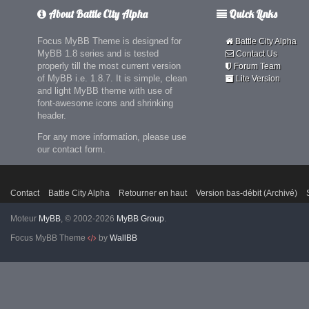
About Battle City Alpha
Quick Links
Focus MyBB Theme is designed for
Battle City Alpha
MyBB 1.8 series and is tested
Contact Us
properly till the most current version
Forum Team
of MyBB i.e. 1.8.7. It is simple, clean
Lite Version
and light MyBB theme with use of
font-awesome icons and shrinking
header.
For any more information, please use
our contact form.
Contact
Battle City Alpha
Retourner en haut
Version bas-débit (Archivé)
Moteur
MyBB
, © 2002-2026
MyBB Group
.
Focus MyBB Theme
by
WallBB