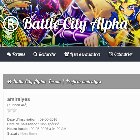
Battle City Alpha
Forums
Recherche
Liste des membres
Calendrier
Battle City Alpha - Forum
/
Profil de amiralyes
amiralyes
(Kuriboh Ailé)
Date d’inscription :
09-06-2016
Date de naissance :
Non spécifié
Heure locale :
09-08-2026 à 04:20 AM
Statut :
Hors ligne