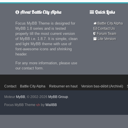
About Battle City Alpha
Quick Links
Focus MyBB Theme is designed for
Battle City Alpha
MyBB 1.8 series and is tested
Contact Us
properly till the most current version
Forum Team
of MyBB i.e. 1.8.7. It is simple, clean
Lite Version
and light MyBB theme with use of
font-awesome icons and shrinking
header.
For any more information, please use
our contact form.
Contact
Battle City Alpha
Retourner en haut
Version bas-débit (Archivé)
Moteur
MyBB
, © 2002-2026
MyBB Group
.
Focus MyBB Theme
by
WallBB