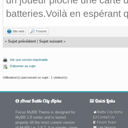
un joueur pioche une carte d
batteries.Voilà en espérant q
Site web
Trouver
«
Sujet précédent
|
Sujet suivant
»
Voir une version imprimable
S’abonner au sujet
Utilisateur(s) parcourant ce sujet : 1 visiteur(s)
About Battle City Alpha
Quick Links
Focus MyBB Theme is designed for
Battle City Alpha
MyBB 1.8 series and is tested
Contact Us
properly till the most current version
Forum Team
of MyBB i.e. 1.8.7. It is simple, clean
Lite Version