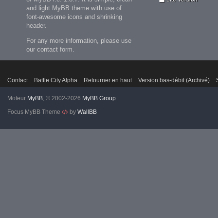
and light MyBB theme with use of
font-awesome icons and shrinking
header.
For any more information, please use
our contact form.
Contact
Battle City Alpha
Retourner en haut
Version bas-débit (Archivé)
Moteur
MyBB
, © 2002-2026
MyBB Group
.
Focus MyBB Theme
by
WallBB