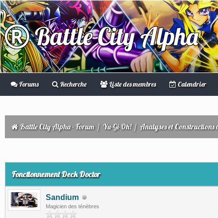
Battle City Alpha
Forums
Recherche
Liste des membres
Calendrier
Battle City Alpha - Forum
/
Yu-Gi-Oh!
/
Analyses et Constructions 
Fonctionnement Deck Doctor
Sandium
Magicien des ténèbres