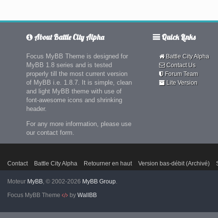
About Battle City Alpha
Quick Links
Focus MyBB Theme is designed for
Battle City Alpha
MyBB 1.8 series and is tested
Contact Us
properly till the most current version
Forum Team
of MyBB i.e. 1.8.7. It is simple, clean
Lite Version
and light MyBB theme with use of
font-awesome icons and shrinking
header.
For any more information, please use
our contact form.
Contact
Battle City Alpha
Retourner en haut
Version bas-débit (Archivé)
Moteur
MyBB
, © 2002-2026
MyBB Group
.
Focus MyBB Theme
by
WallBB