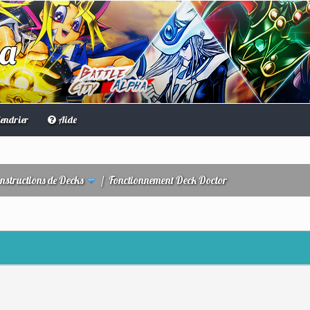
ha
endrier
Aide
nstructions de Decks
/
Fonctionnement Deck Doctor