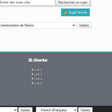
Sujet fermé
Advertise
Link 1
Link 2
Link 3
Link 4