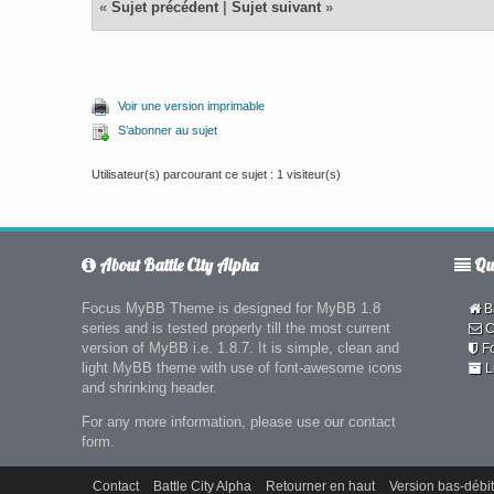
«
Sujet précédent
|
Sujet suivant
»
Voir une version imprimable
S’abonner au sujet
Utilisateur(s) parcourant ce sujet : 1 visiteur(s)
About Battle City Alpha
Qui
Focus MyBB Theme is designed for MyBB 1.8
Ba
series and is tested properly till the most current
C
version of MyBB i.e. 1.8.7. It is simple, clean and
F
light MyBB theme with use of font-awesome icons
L
and shrinking header.
For any more information, please use our contact
form.
Contact
Battle City Alpha
Retourner en haut
Version bas-débit