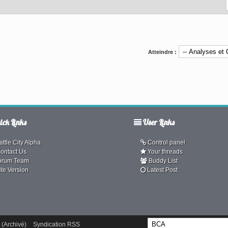
Atteindre :
ck Links
User Links
ttle City Alpha
Control panel
ontact Us
Your threads
orum Team
Buddy List
ite Version
Latest Post
 (Archivé)
Syndication RSS