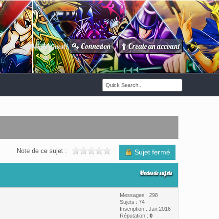
Connexion
Create an account
Howdy Guest!
/
Note de ce sujet :
Sujet fermé
Modes de sujets
Messages : 298
Sujets : 74
Inscription : Jan 2016
Réputation :
0