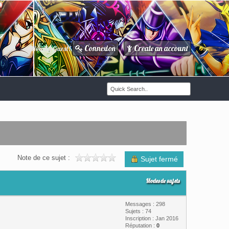
Connexion
Create an account
Howdy Guest!
/
Note de ce sujet :
Sujet fermé
Modes de sujets
Messages : 298
Sujets : 74
Inscription : Jan 2016
Réputation :
0