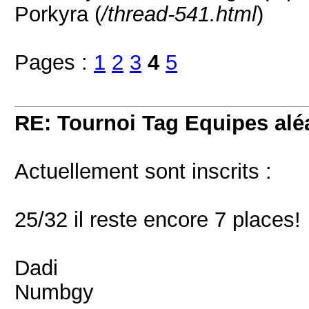
Porkyra (
/thread-541.html
)
Pages :
1
2
3
4
5
RE: Tournoi Tag Equipes aléa
Actuellement sont inscrits :
25/32 il reste encore 7 places!
Dadi
Numbgy