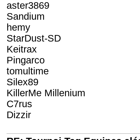
aster3869
Sandium
hemy
StarDust-SD
Keitrax
Pingarco
tomultime
Silex89
KillerMe Millenium
C7rus
Dizzir