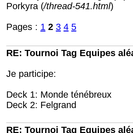
Porkyra (
/thread-541.html
)
Pages :
1
2
3
4
5
RE: Tournoi Tag Equipes aléa
Je participe:
Deck 1: Monde ténébreux
Deck 2: Felgrand
RE: Tournoi Tag Equipes aléa