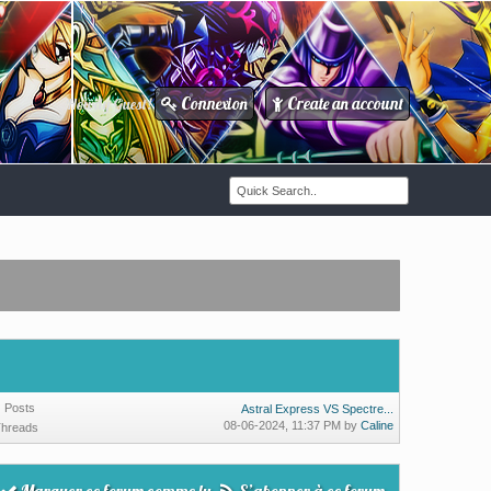
Connexion
Create an account
Howdy Guest!
/
9
Posts
Astral Express VS Spectre...
08-06-2024, 11:37 PM by
Caline
Threads