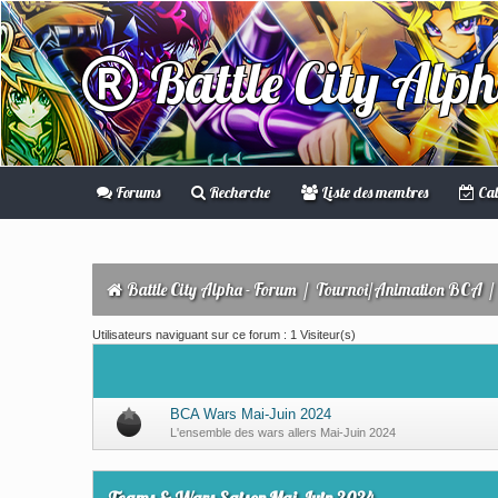
Battle City Alp
Forums
Recherche
Liste des membres
Cal
Battle City Alpha - Forum
/
Tournoi/Animation BCA
Utilisateurs naviguant sur ce forum : 1 Visiteur(s)
BCA Wars Mai-Juin 2024
L'ensemble des wars allers Mai-Juin 2024