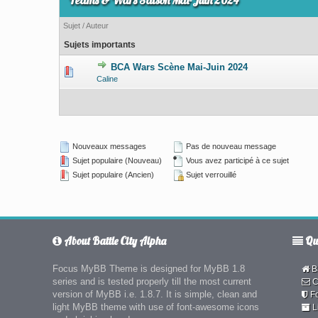
Teams & Wars Saison Mai-Juin 2024
Sujet
/
Auteur
Sujets importants
BCA Wars Scène Mai-Juin 2024
0 Votes - 0 su
Caline
Nouveaux messages
Pas de nouveau message
Sujet populaire (Nouveau)
Vous avez participé à ce sujet
Sujet populaire (Ancien)
Sujet verrouillé
About Battle City Alpha
Qui
Focus MyBB Theme is designed for MyBB 1.8
Ba
series and is tested properly till the most current
C
version of MyBB i.e. 1.8.7. It is simple, clean and
F
light MyBB theme with use of font-awesome icons
L