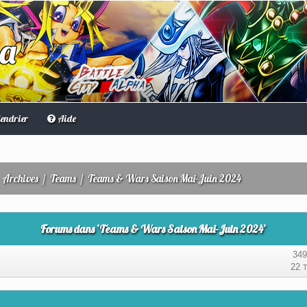
ha
endrier
Aide
/
Archives
/
Teams
/
Teams & Wars Saison Mai-Juin 2024
Forums dans ’Teams & Wars Saison Mai-Juin 2024’
34
22