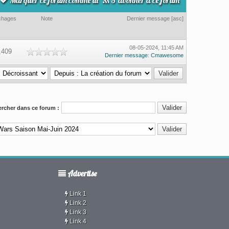
Marquer ce forum comme lu
S’abonner à ce forum
ichages
Note
Dernier message
[
asc
]
08-05-2024, 11:45 AM
,409
Dernier message
:
Cmawesome
rcher dans ce forum :
Advertise
Link 1
Link 2
Link 3
Link 4