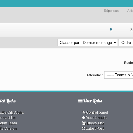
Réponses
Aff
r 5 en moyenne
1
2
3
4
5
5
3
Reche
Atteindre :
ck Links
User Links
ttle City Alpha
Control panel
ontact Us
Your threads
orum Team
Buddy List
ite Version
Latest Post