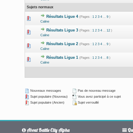
Sujets normaux
Résultats Ligue 4
(Pages :
1
2
3
4
...
9
)
0 Votes - 0 su
Caline
Résultats Ligue 3
(Pages :
1
2
3
4
...
12
)
0 Votes - 0 su
Caline
Résultats Ligue 2
(Pages :
1
2
3
4
...
9
)
0 Votes - 0 su
Caline
Résultats Ligue 1
(Pages :
1
2
3
4
...
8
)
0 Votes - 0 su
Caline
Nouveaux messages
Pas de nouveau message
Sujet populaire (Nouveau)
Vous avez participé à ce sujet
Sujet populaire (Ancien)
Sujet verrouillé
About Battle City Alpha
Qui