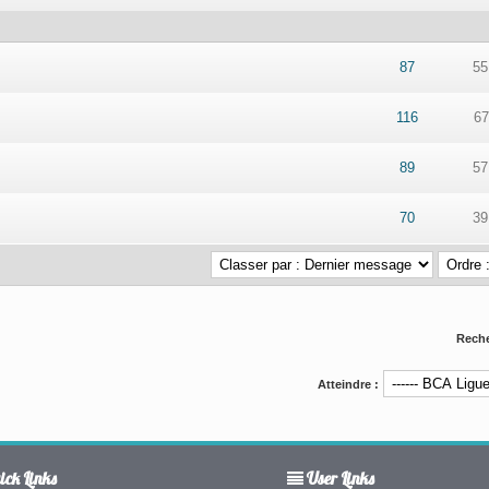
r 5 en moyenne
1
2
3
4
5
87
55
r 5 en moyenne
1
2
3
4
5
116
67
r 5 en moyenne
1
2
3
4
5
89
57
r 5 en moyenne
1
2
3
4
5
70
39
Reche
Atteindre :
ck Links
User Links