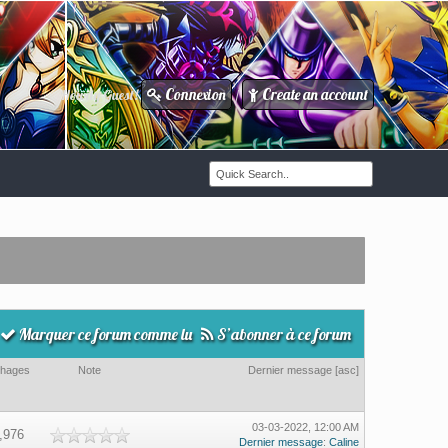
Connexion
Create an account
Howdy Guest!
/
Marquer ce forum comme lu
S’abonner à ce forum
chages
Note
Dernier message
[
asc
]
03-03-2022, 12:00 AM
,976
Dernier message
:
Caline