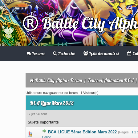
Battle City Alp
Forums
Recherche
Liste des membres
Cal
Battle City Alpha - Forum
/
Tournoi/Animation BCA
Utilisateurs naviguant sur ce forum : 1 Visiteur(s)
BCA Ligue Mars 2022
Sujet
/
Auteur
Sujets importants
BCA LIGUE 5ème Edition Mars 2022
(Pages :
1
2
0 Votes - 0 su
Caline