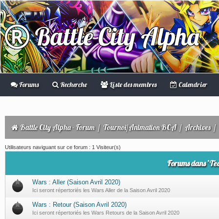
Battle City Alpha
Forums
Recherche
Liste des membres
Calendrier
Battle City Alpha - Forum
/
Tournoi/Animation BCA
/
Archives
/
Utilisateurs naviguant sur ce forum : 1 Visiteur(s)
Forums dans ’Te
Wars : Aller (Saison Avril 2020)
Ici seront répertoriés les Wars Aller de la Saison Avril 2020
Wars : Retour (Saison Avril 2020)
Ici seront répertoriés les Wars Retours de la Saison Avril 2020