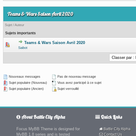
Teams & Wars Saison Avril 2020
Sujet
/
Auteur
Sujets importants
Teams & Wars Saison Avril 2020
1 Votes - 5 sur 5 en moyenne
1
2
3
4
5
Saibot
Nouveaux messages
Pas de nouveau message
Sujet populaire (Nouveau)
Vous avez participé à ce sujet
Sujet populaire (Ancien)
Sujet verrouillé
About Battle City Alpha
Quick Links
Focus MyBB Theme is designed for
Battle City Alpha
MyBB 1.8 series and is tested
Contact Us