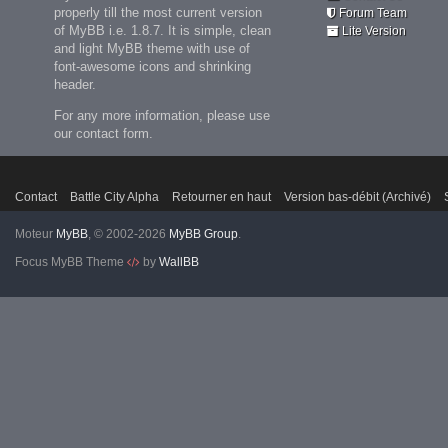
properly till the most current version
Forum Team
of MyBB i.e. 1.8.7. It is simple, clean
Lite Version
and light MyBB theme with use of
font-awesome icons and shrinking
header.
For any more information, please use
our contact form.
Contact
Battle City Alpha
Retourner en haut
Version bas-débit (Archivé)
Moteur
MyBB
, © 2002-2026
MyBB Group
.
Focus MyBB Theme
by
WallBB