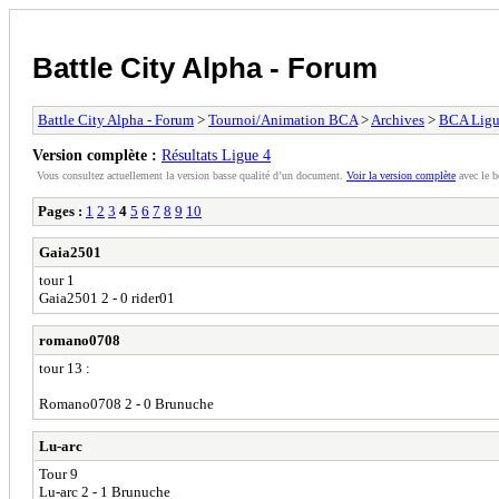
Battle City Alpha - Forum
Battle City Alpha - Forum
>
Tournoi/Animation BCA
>
Archives
>
BCA Lig
Version complète :
Résultats Ligue 4
Vous consultez actuellement la version basse qualité d’un document.
Voir la version complète
avec le b
Pages :
1
2
3
4
5
6
7
8
9
10
Gaia2501
tour 1
Gaia2501 2 - 0 rider01
romano0708
tour 13 :
Romano0708 2 - 0 Brunuche
Lu-arc
Tour 9
Lu-arc 2 - 1 Brunuche