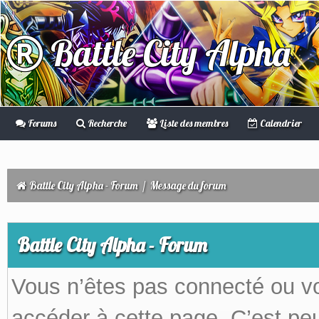
Battle City Alpha
Forums
Recherche
Liste des membres
Calendrier
Battle City Alpha - Forum
/
Message du forum
Battle City Alpha - Forum
Vous n’êtes pas connecté ou v
accéder à cette page. C’est peu