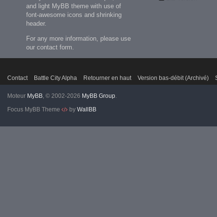
and light MyBB theme with use of
font-awesome icons and shrinking
header.
For any more information, please use
our contact form.
Contact
Battle City Alpha
Retourner en haut
Version bas-débit (Archivé)
Moteur
MyBB
, © 2002-2026
MyBB Group
.
Focus MyBB Theme
by
WallBB