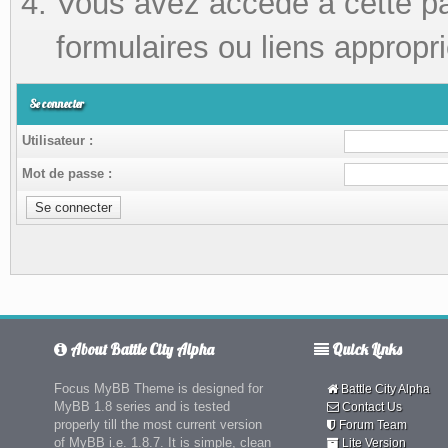
Vous avez accédé à cette pag
formulaires ou liens appropri
Se connecter
Utilisateur :
Mot de passe :
About Battle City Alpha
Quick Links
Focus MyBB Theme is designed for
Battle City Alpha
MyBB 1.8 series and is tested
Contact Us
properly till the most current version
Forum Team
of MyBB i.e. 1.8.7. It is simple, clean
Lite Version