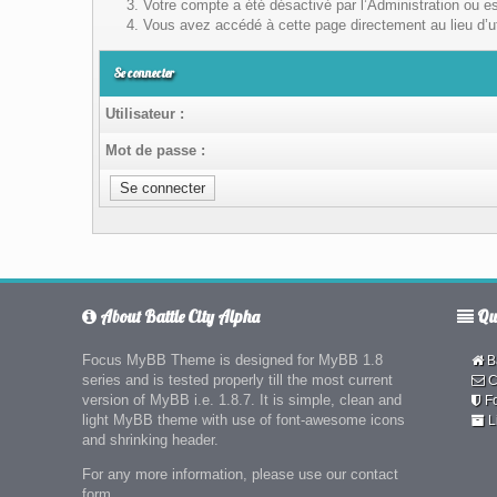
Votre compte a été désactivé par l’Administration ou es
Vous avez accédé à cette page directement au lieu d’uti
Se connecter
Utilisateur :
Mot de passe :
About Battle City Alpha
Qui
Focus MyBB Theme is designed for MyBB 1.8
Ba
series and is tested properly till the most current
C
version of MyBB i.e. 1.8.7. It is simple, clean and
F
light MyBB theme with use of font-awesome icons
L
and shrinking header.
For any more information, please use our contact
form.