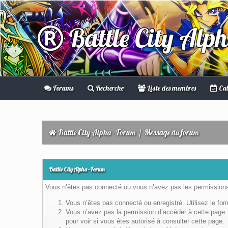
Battle City Alp
Forums
Recherche
Liste des membres
Cal
Battle City Alpha - Forum
/
Message du forum
Battle City Alpha - Forum
Vous n’êtes pas connecté ou vous n’avez pas les permissions 
Vous n’êtes pas connecté ou enregistré. Utilisez le fo
Vous n’avez pas la permission d’accéder à cette page. 
pour voir si vous êtes autorisé à consulter cette page.