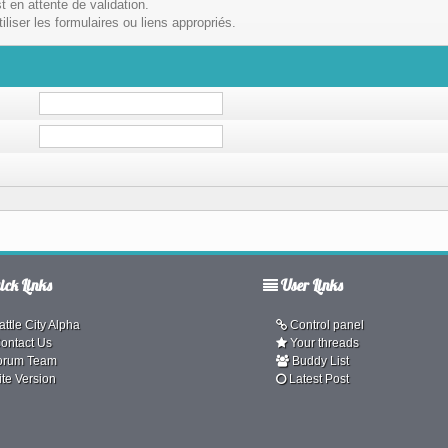
t en attente de validation.
liser les formulaires ou liens appropriés.
ck Links
User Links
ttle City Alpha
Control panel
ontact Us
Your threads
orum Team
Buddy List
ite Version
Latest Post