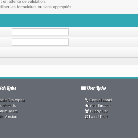
t en attente de validation.
liser les formulaires ou liens appropriés.
ck Links
User Links
ttle City Alpha
Control panel
ontact Us
Your threads
orum Team
Buddy List
ite Version
Latest Post