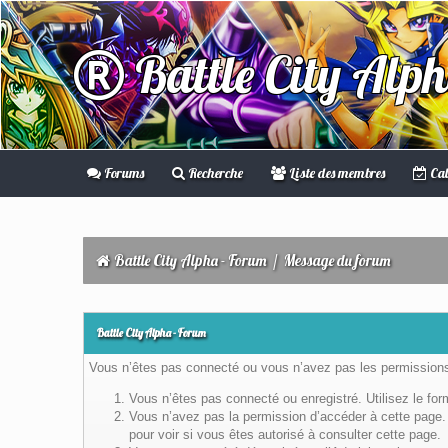
Battle City Alp
Forums
Recherche
Liste des membres
Cal
Battle City Alpha - Forum
/
Message du forum
Battle City Alpha - Forum
Vous n’êtes pas connecté ou vous n’avez pas les permissions 
Vous n’êtes pas connecté ou enregistré. Utilisez le fo
Vous n’avez pas la permission d’accéder à cette page. 
pour voir si vous êtes autorisé à consulter cette page.