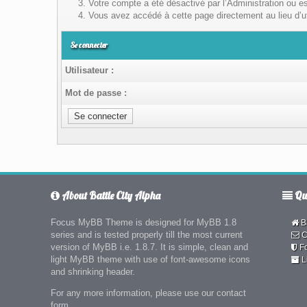
Votre compte a été désactivé par l’Administration ou es
Vous avez accédé à cette page directement au lieu d’uti
Se connecter
Utilisateur :
Mot de passe :
About Battle City Alpha
Qui
Focus MyBB Theme is designed for MyBB 1.8
Ba
series and is tested properly till the most current
C
version of MyBB i.e. 1.8.7. It is simple, clean and
F
light MyBB theme with use of font-awesome icons
L
and shrinking header.
For any more information, please use our contact
form.