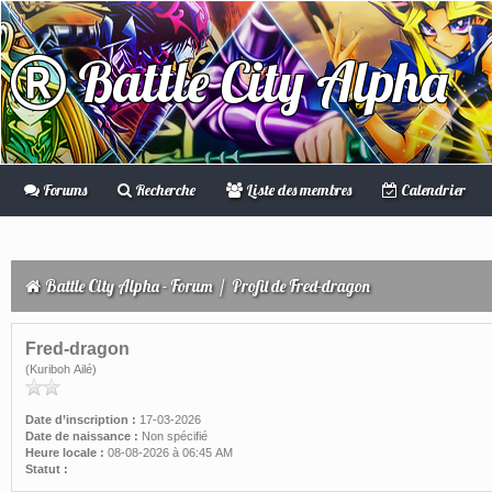
Battle City Alpha
Forums
Recherche
Liste des membres
Calendrier
Battle City Alpha - Forum
/
Profil de Fred-dragon
Fred-dragon
(Kuriboh Ailé)
Date d’inscription :
17-03-2026
Date de naissance :
Non spécifié
Heure locale :
08-08-2026 à 06:45 AM
Statut :