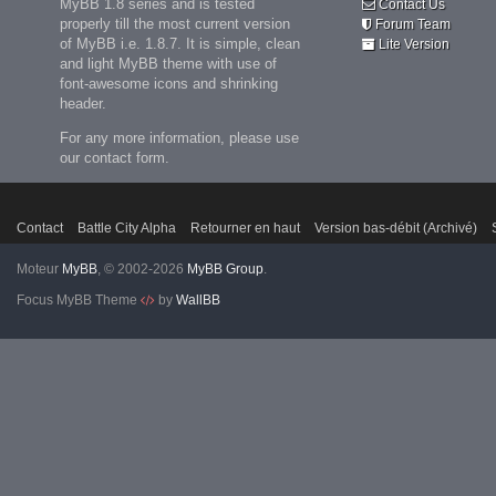
MyBB 1.8 series and is tested
Contact Us
properly till the most current version
Forum Team
of MyBB i.e. 1.8.7. It is simple, clean
Lite Version
and light MyBB theme with use of
font-awesome icons and shrinking
header.
For any more information, please use
our contact form.
Contact
Battle City Alpha
Retourner en haut
Version bas-débit (Archivé)
Moteur
MyBB
, © 2002-2026
MyBB Group
.
Focus MyBB Theme
by
WallBB