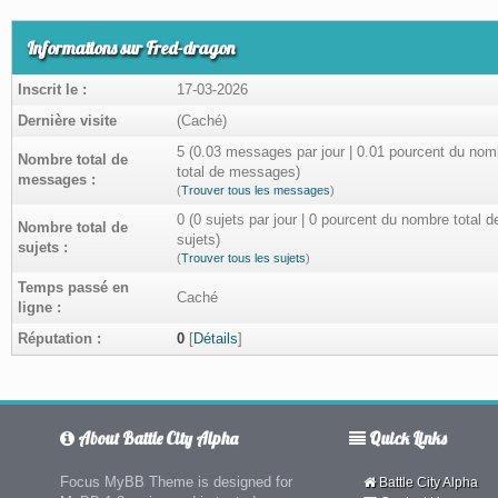
Informations sur Fred-dragon
Inscrit le :
17-03-2026
Dernière visite
(Caché)
5 (0.03 messages par jour | 0.01 pourcent du nom
Nombre total de
total de messages)
messages :
(
Trouver tous les messages
)
0 (0 sujets par jour | 0 pourcent du nombre total d
Nombre total de
sujets)
sujets :
(
Trouver tous les sujets
)
Temps passé en
Caché
ligne :
Réputation :
0
[
Détails
]
About Battle City Alpha
Quick Links
Focus MyBB Theme is designed for
Battle City Alpha