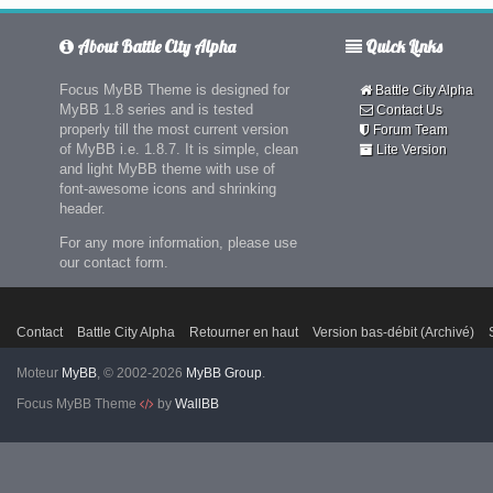
About Battle City Alpha
Quick Links
Focus MyBB Theme is designed for
Battle City Alpha
MyBB 1.8 series and is tested
Contact Us
properly till the most current version
Forum Team
of MyBB i.e. 1.8.7. It is simple, clean
Lite Version
and light MyBB theme with use of
font-awesome icons and shrinking
header.
For any more information, please use
our contact form.
Contact
Battle City Alpha
Retourner en haut
Version bas-débit (Archivé)
Moteur
MyBB
, © 2002-2026
MyBB Group
.
Focus MyBB Theme
by
WallBB