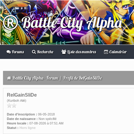
Battle City Alpha
Forums
Recherche
Liste des membres
Calendrier
Battle City Alpha - Forum
/
Profil de RelGainSliDe
RelGainSliDe
(Kuriboh Ailé)
Date d’inscription :
06-05-2018
Date de naissance :
Non spécifié
Heure locale :
07-08-2026 à 07:51 AM
Statut :
Hors ligne