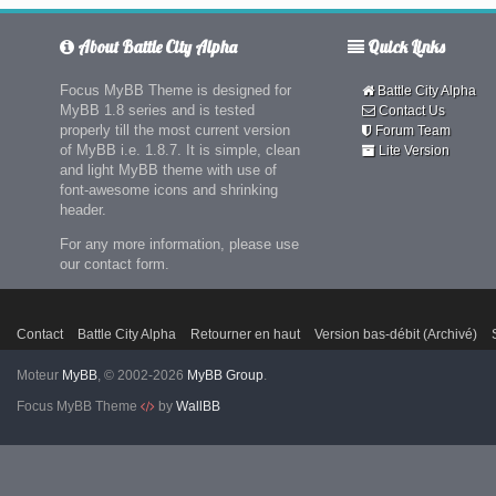
About Battle City Alpha
Quick Links
Focus MyBB Theme is designed for
Battle City Alpha
MyBB 1.8 series and is tested
Contact Us
properly till the most current version
Forum Team
of MyBB i.e. 1.8.7. It is simple, clean
Lite Version
and light MyBB theme with use of
font-awesome icons and shrinking
header.
For any more information, please use
our contact form.
Contact
Battle City Alpha
Retourner en haut
Version bas-débit (Archivé)
Moteur
MyBB
, © 2002-2026
MyBB Group
.
Focus MyBB Theme
by
WallBB