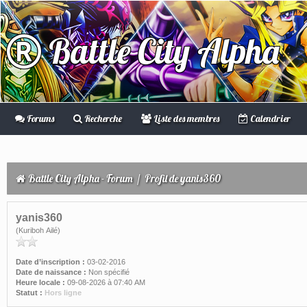
Battle City Alpha
Forums
Recherche
Liste des membres
Calendrier
Battle City Alpha - Forum
/
Profil de yanis360
yanis360
(Kuriboh Ailé)
Date d’inscription :
03-02-2016
Date de naissance :
Non spécifié
Heure locale :
09-08-2026 à 07:40 AM
Statut :
Hors ligne