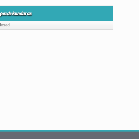
opos de kundaras
losed