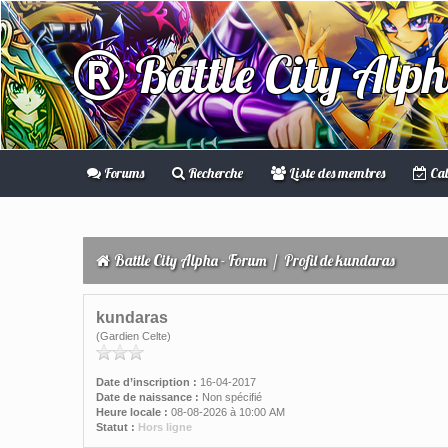
Battle City Alp
Forums
Recherche
Liste des membres
Cal
Battle City Alpha - Forum
/
Profil de kundaras
kundaras
(Gardien Celte)
Date d’inscription :
16-04-2017
Date de naissance :
Non spécifié
Heure locale :
08-08-2026 à 10:00 AM
Statut :
Hors ligne