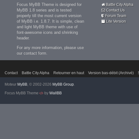
Focus MyBB Theme is designed for
Battle City Alpha
MyBB 1.8 series and is tested
Contact Us
properly till the most current version
Forum Team
of MyBB i.e. 1.8.7. It is simple, clean
Lite Version
and light MyBB theme with use of
font-awesome icons and shrinking
header.
For any more information, please use
our contact form.
Contact
Battle City Alpha
Retourner en haut
Version bas-débit (Archivé)
Moteur
MyBB
, © 2002-2026
MyBB Group
.
Focus MyBB Theme
by
WallBB