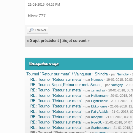
21-01-2018, 04:26 PM
blisse777
Trouver
«
Sujet précédent
|
Sujet suivant
»
Messages dans ce sujet
Tournoi "Retour sur meta" / Vainqueur : Shindra
- par
Numgby
- 
RE: Tournoi "Retour sur meta"
- par
Numgby
- 19-01-2018, 10:0
RE: Tournoi &quot;Retour sur meta&quot;
- par
Numgby
- 20-0
RE: Tournoi "Retour sur meta"
- par
xshindra7
- 20-01-2018, 05:
RE: Tournoi "Retour sur meta"
- par
Hellscream
- 20-01-2018, 05
RE: Tournoi "Retour sur meta"
- par
LightPhenix
- 20-01-2018, 1
RE: Tournoi "Retour sur meta"
- par
Ekkonomie
- 21-01-2018, 12
RE: Tournoi "Retour sur meta"
- par
FairyAdaMs
- 21-01-2018, 0
RE: Tournoi "Retour sur meta"
- par
moophe
- 21-01-2018, 03:50
RE: Tournoi "Retour sur meta"
- par
typeOU
- 21-01-2018, 04:07
RE: Tournoi "Retour sur meta"
- par
Starbossman
- 21-01-2018, 
RE: Tournoi "Retour sur meta"