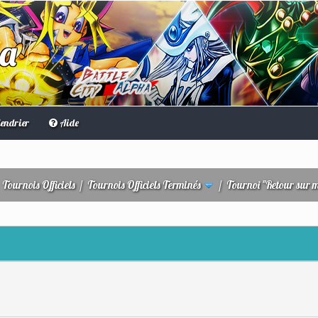
ha
endrier
Aide
/
Tournois Officiels
/
Tournois Officiels Terminés
/
Tournoi "Retour sur 