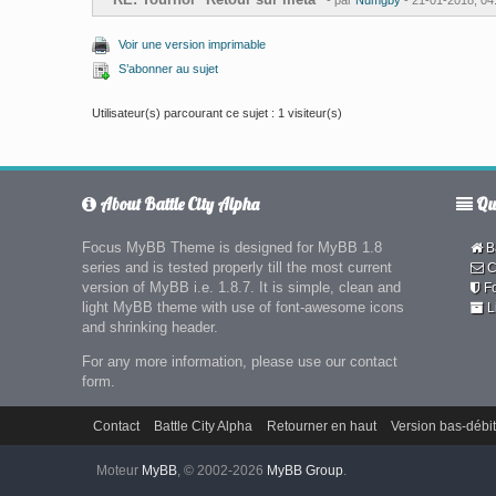
- par
Numgby
- 21-01-2018, 04
Voir une version imprimable
S’abonner au sujet
Utilisateur(s) parcourant ce sujet : 1 visiteur(s)
About Battle City Alpha
Qui
Focus MyBB Theme is designed for MyBB 1.8
Ba
series and is tested properly till the most current
C
version of MyBB i.e. 1.8.7. It is simple, clean and
F
light MyBB theme with use of font-awesome icons
L
and shrinking header.
For any more information, please use our contact
form.
Contact
Battle City Alpha
Retourner en haut
Version bas-débit
Moteur
MyBB
, © 2002-2026
MyBB Group
.