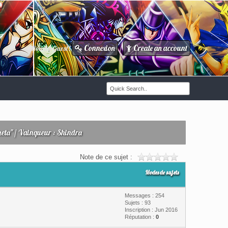
Connexion
Create an account
Howdy Guest!
/
meta" / Vainqueur : Shindra
Note de ce sujet :
Modes de sujets
Messages : 254
Sujets : 93
Inscription : Jun 2016
Réputation :
0