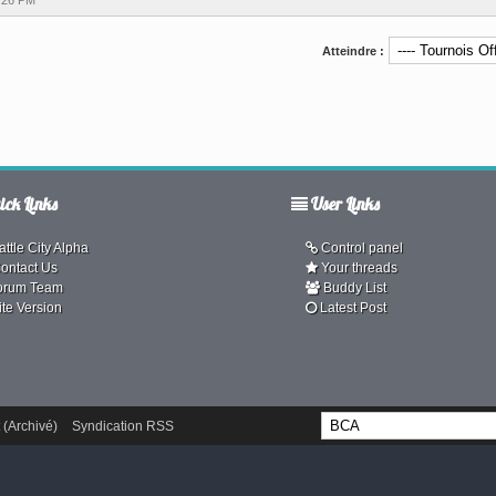
:26 PM
Atteindre :
ck Links
User Links
ttle City Alpha
Control panel
ontact Us
Your threads
orum Team
Buddy List
ite Version
Latest Post
 (Archivé)
Syndication RSS