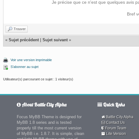
Je précise que ce n'est que quelques avis p
Bref 
Trouver
«
Sujet précédent
|
Sujet suivant
»
Voir une version imprimable
S’abonner au sujet
Utilisateur(s) parcourant ce sujet : 1 visiteur(s)
About Battle City Alpha
Quick Links
Focus MyBB Theme is designed for
Battle City Alpha
MyBB 1.8 series and is tested
Contact Us
properly till the most current version
Forum Team
of MyBB i.e. 1.8.7. It is simple, clean
Lite Version