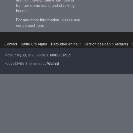
and light MyBB theme with use of
font-awesome icons and shrinking
header.
For any more information, please use
our contact form.
Contact
Battle City Alpha
Retourner en haut
Version bas-débit (Archivé)
Moteur
MyBB
, © 2002-2026
MyBB Group
.
Focus MyBB Theme
by
WallBB