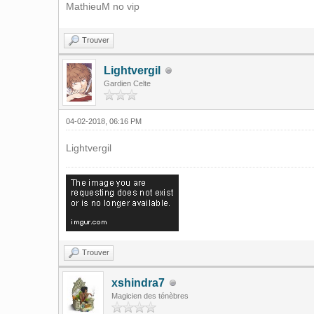
MathieuM no vip
Trouver
Lightvergil
Gardien Celte
04-02-2018, 06:16 PM
Lightvergil
Trouver
xshindra7
Magicien des ténèbres