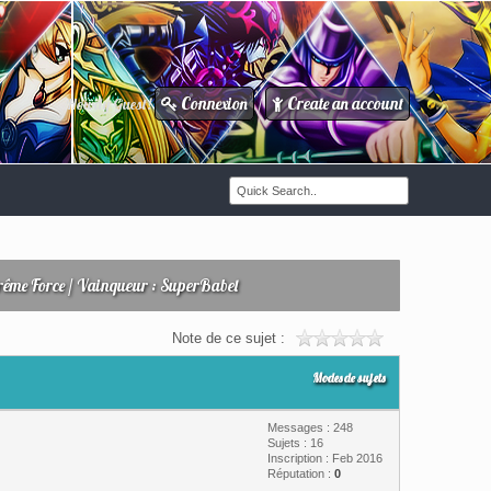
Connexion
Create an account
Howdy Guest!
/
ême Force / Vainqueur : SuperBabel
Note de ce sujet :
Modes de sujets
Messages : 248
Sujets : 16
Inscription : Feb 2016
Réputation :
0