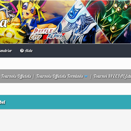
ha
endrier
Aide
/
Tournois Officiels
/
Tournois Officiels Terminés
/
Tournoi SPECIAL Extr
bel