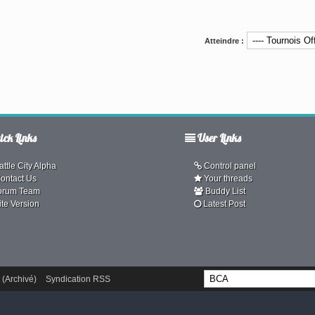
Atteindre :
ck Links
User Links
ttle City Alpha
Control panel
ontact Us
Your threads
orum Team
Buddy List
ite Version
Latest Post
 (Archivé)
Syndication RSS