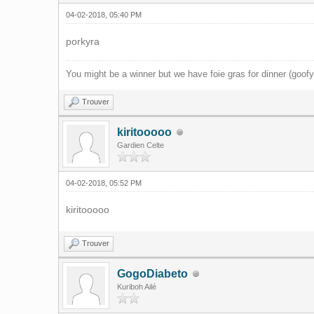
04-02-2018, 05:40 PM
porkyra
You might be a winner but we have foie gras for dinner (goof
Trouver
kiritooooo
Gardien Celte
04-02-2018, 05:52 PM
kiritooooo
Trouver
GogoDiabeto
Kuriboh Ailé