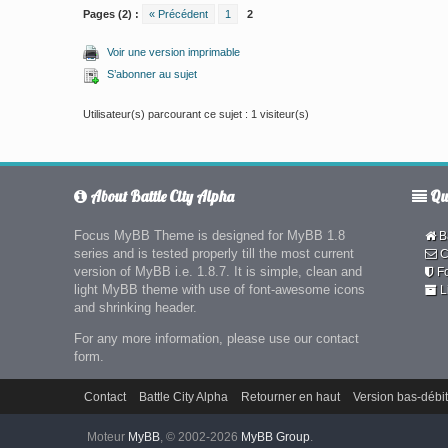
Pages (2) :
« Précédent
1
2
Voir une version imprimable
S’abonner au sujet
Utilisateur(s) parcourant ce sujet : 1 visiteur(s)
About Battle City Alpha
Qui
Focus MyBB Theme is designed for MyBB 1.8
Ba
series and is tested properly till the most current
C
version of MyBB i.e. 1.8.7. It is simple, clean and
F
light MyBB theme with use of font-awesome icons
L
and shrinking header.
For any more information, please use our contact
form.
Contact
Battle City Alpha
Retourner en haut
Version bas-débit
Moteur
MyBB
, © 2002-2026
MyBB Group
.