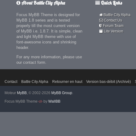
About Battle City Alpha
Quick Links
Focus MyBB Theme is designed for
Battle City Alpha
MyBB 1.8 series and is tested
Contact Us
properly till the most current version
Forum Team
of MyBB i.e. 1.8.7. It is simple, clean
Lite Version
and light MyBB theme with use of
font-awesome icons and shrinking
header.
For any more information, please use
our contact form.
Contact
Battle City Alpha
Retourner en haut
Version bas-débit (Archivé)
Moteur
MyBB
, © 2002-2026
MyBB Group
.
Focus MyBB Theme
by
WallBB