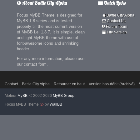
About Battle City Alpha
Quick Links
Focus MyBB Theme is designed for
Battle City Alpha
MyBB 1.8 series and is tested
Contact Us
properly till the most current version
Forum Team
of MyBB i.e. 1.8.7. It is simple, clean
Lite Version
and light MyBB theme with use of
font-awesome icons and shrinking
header.
For any more information, please use
our contact form.
Contact
Battle City Alpha
Retourner en haut
Version bas-débit (Archivé)
Moteur
MyBB
, © 2002-2026
MyBB Group
.
Focus MyBB Theme
by
WallBB