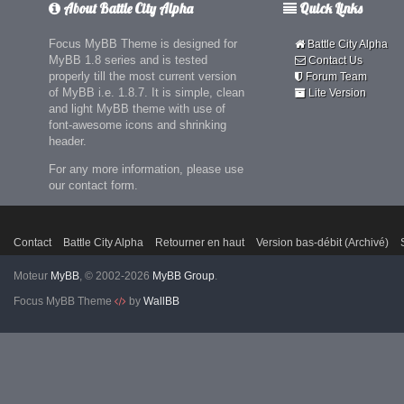
About Battle City Alpha
Quick Links
Focus MyBB Theme is designed for
Battle City Alpha
MyBB 1.8 series and is tested
Contact Us
properly till the most current version
Forum Team
of MyBB i.e. 1.8.7. It is simple, clean
Lite Version
and light MyBB theme with use of
font-awesome icons and shrinking
header.
For any more information, please use
our contact form.
Contact
Battle City Alpha
Retourner en haut
Version bas-débit (Archivé)
Moteur
MyBB
, © 2002-2026
MyBB Group
.
Focus MyBB Theme
by
WallBB