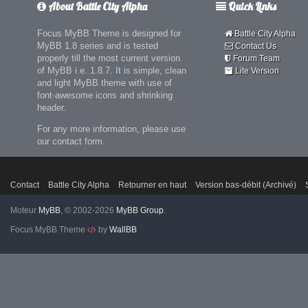
About Battle City Alpha
Quick Links
Focus MyBB Theme is designed for
Battle City Alpha
MyBB 1.8 series and is tested
Contact Us
properly till the most current version
Forum Team
of MyBB i.e. 1.8.7. It is simple, clean
Lite Version
and light MyBB theme with use of
font-awesome icons and shrinking
header.
For any more information, please use
our contact form.
Contact
Battle City Alpha
Retourner en haut
Version bas-débit (Archivé)
Moteur
MyBB
, © 2002-2026
MyBB Group
.
Focus MyBB Theme
by
WallBB