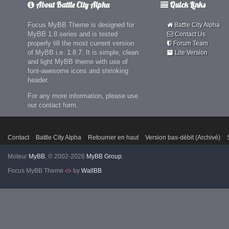
About Battle City Alpha
Quick Links
Focus MyBB Theme is designed for
Battle City Alpha
MyBB 1.8 series and is tested
Contact Us
properly till the most current version
Forum Team
of MyBB i.e. 1.8.7. It is simple, clean
Lite Version
and light MyBB theme with use of
font-awesome icons and shrinking
header.
For any more information, please use
our contact form.
Contact
Battle City Alpha
Retourner en haut
Version bas-débit (Archivé)
Moteur
MyBB
, © 2002-2026
MyBB Group
.
Focus MyBB Theme
by
WallBB