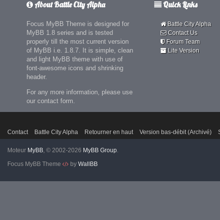
About Battle City Alpha
Quick Links
Focus MyBB Theme is designed for
Battle City Alpha
MyBB 1.8 series and is tested
Contact Us
properly till the most current version
Forum Team
of MyBB i.e. 1.8.7. It is simple, clean
Lite Version
and light MyBB theme with use of
font-awesome icons and shrinking
header.
For any more information, please use
our contact form.
Contact
Battle City Alpha
Retourner en haut
Version bas-débit (Archivé)
Moteur
MyBB
, © 2002-2026
MyBB Group
.
Focus MyBB Theme
by
WallBB