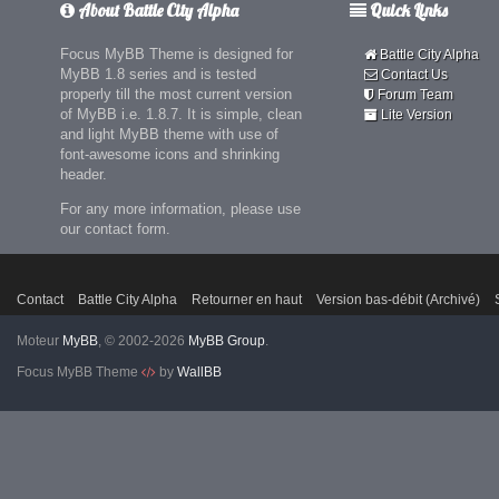
About Battle City Alpha
Quick Links
Focus MyBB Theme is designed for
Battle City Alpha
MyBB 1.8 series and is tested
Contact Us
properly till the most current version
Forum Team
of MyBB i.e. 1.8.7. It is simple, clean
Lite Version
and light MyBB theme with use of
font-awesome icons and shrinking
header.
For any more information, please use
our contact form.
Contact
Battle City Alpha
Retourner en haut
Version bas-débit (Archivé)
Moteur
MyBB
, © 2002-2026
MyBB Group
.
Focus MyBB Theme
by
WallBB