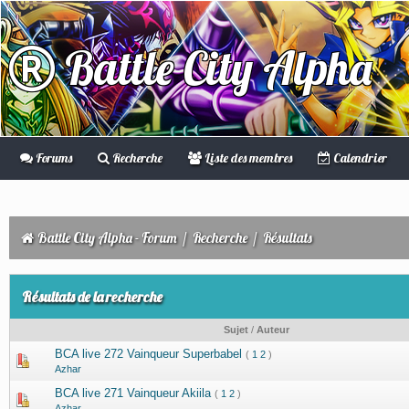
Battle City Alpha
Forums
Recherche
Liste des membres
Calendrier
Battle City Alpha - Forum
/
Recherche
/
Résultats
Résultats de la recherche
Sujet
/
Auteur
BCA live 272 Vainqueur Superbabel
(
1
2
)
Azhar
BCA live 271 Vainqueur Akiila
(
1
2
)
Azhar