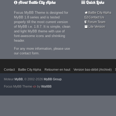
About Battle City Alpha
Quick Links
Focus MyBB Theme is designed for
Battle City Alpha
MyBB 1.8 series and is tested
Contact Us
properly till the most current version
Forum Team
of MyBB i.e. 1.8.7. It is simple, clean
Lite Version
and light MyBB theme with use of
font-awesome icons and shrinking
header.
For any more information, please use
our contact form.
Contact
Battle City Alpha
Retourner en haut
Version bas-débit (Archivé)
Moteur
MyBB
, © 2002-2026
MyBB Group
.
Focus MyBB Theme
by
WallBB