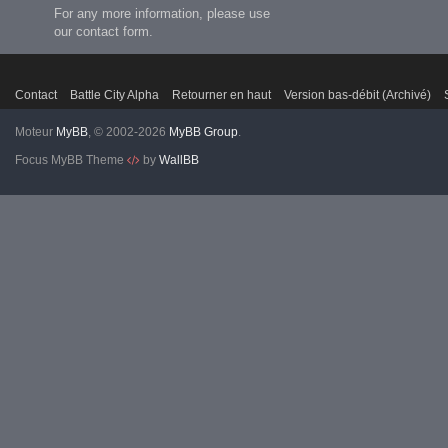
For any more information, please use
our contact form.
Contact
Battle City Alpha
Retourner en haut
Version bas-débit (Archivé)
Moteur
MyBB
, © 2002-2026
MyBB Group
.
Focus MyBB Theme
by
WallBB