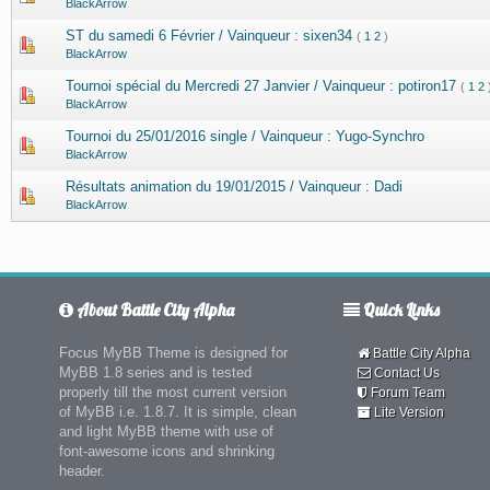
BlackArrow
ST du samedi 6 Février / Vainqueur : sixen34
(
1
2
)
BlackArrow
Tournoi spécial du Mercredi 27 Janvier / Vainqueur : potiron17
(
1
2
BlackArrow
Tournoi du 25/01/2016 single / Vainqueur : Yugo-Synchro
BlackArrow
Résultats animation du 19/01/2015 / Vainqueur : Dadi
BlackArrow
About Battle City Alpha
Quick Links
Focus MyBB Theme is designed for
Battle City Alpha
MyBB 1.8 series and is tested
Contact Us
properly till the most current version
Forum Team
of MyBB i.e. 1.8.7. It is simple, clean
Lite Version
and light MyBB theme with use of
font-awesome icons and shrinking
header.