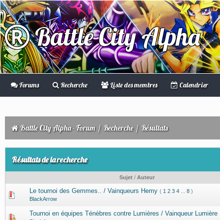
Battle City Alpha
Forums
Recherche
Liste des membres
Calendrier
Battle City Alpha - Forum
/
Recherche
/
Résultats
Résultats de la recherche
Sujet
/
Auteur
Le tournoi des Gemmes.. / Vainqueurs Hemy
(
1
2
3
4
...
8
)
BlackArrow
Tournoi en équipes Ténèbres contre Lumières / Vainqueur Lumière