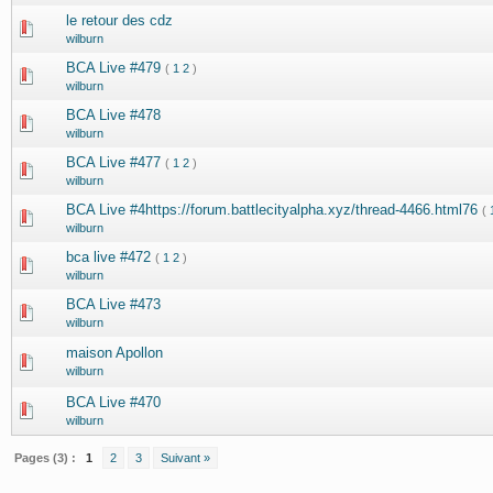
le retour des cdz
wilburn
BCA Live #479
(
1
2
)
wilburn
BCA Live #478
wilburn
BCA Live #477
(
1
2
)
wilburn
BCA Live #4https://forum.battlecityalpha.xyz/thread-4466.html76
(
wilburn
bca live #472
(
1
2
)
wilburn
BCA Live #473
wilburn
maison Apollon
wilburn
BCA Live #470
wilburn
Pages (3) :
1
2
3
Suivant »