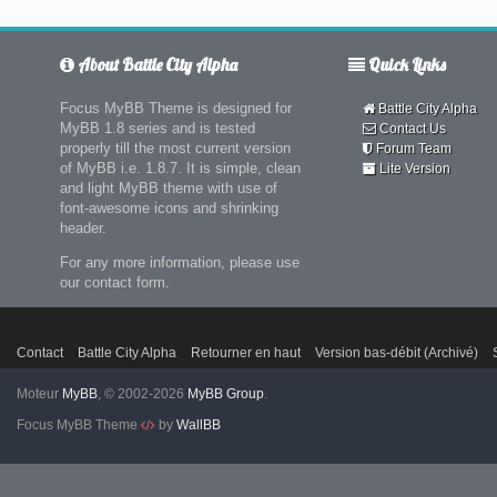
About Battle City Alpha
Quick Links
Focus MyBB Theme is designed for
Battle City Alpha
MyBB 1.8 series and is tested
Contact Us
properly till the most current version
Forum Team
of MyBB i.e. 1.8.7. It is simple, clean
Lite Version
and light MyBB theme with use of
font-awesome icons and shrinking
header.
For any more information, please use
our contact form.
Contact
Battle City Alpha
Retourner en haut
Version bas-débit (Archivé)
Moteur
MyBB
, © 2002-2026
MyBB Group
.
Focus MyBB Theme
by
WallBB