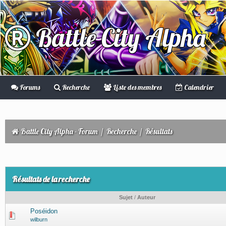
Battle City Alpha
Forums
Recherche
Liste des membres
Calendrier
Battle City Alpha - Forum
/
Recherche
/
Résultats
Résultats de la recherche
Sujet
/
Auteur
Poséidon
wilburn