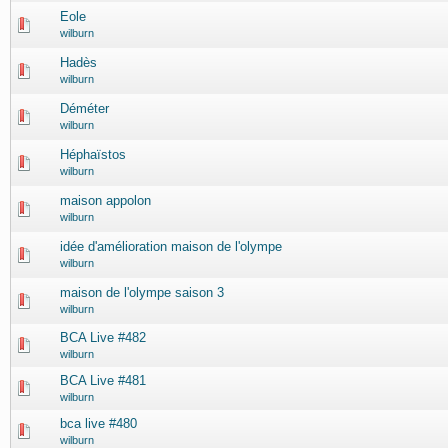
Eole
wilburn
Hadès
wilburn
Déméter
wilburn
Héphaïstos
wilburn
maison appolon
wilburn
idée d'amélioration maison de l'olympe
wilburn
maison de l'olympe saison 3
wilburn
BCA Live #482
wilburn
BCA Live #481
wilburn
bca live #480
wilburn