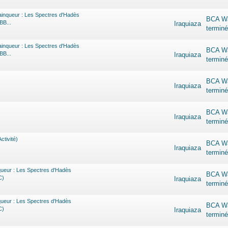
inqueur : Les Spectres d'Hadès
BCA Wa
BB...
Iraquiaza
termin
inqueur : Les Spectres d'Hadès
BCA Wa
BB...
Iraquiaza
termin
BCA Wa
Iraquiaza
termin
BCA Wa
Iraquiaza
termin
ctivité)
BCA Wa
Iraquiaza
termin
ueur : Les Spectres d'Hadès
BCA Wa
C)
Iraquiaza
termin
ueur : Les Spectres d'Hadès
BCA Wa
C)
Iraquiaza
termin