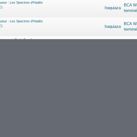
ueur : Les Spectres d'Hadès
BCA Wa
C)
Iraquiaza
termin
ueur : Les Spectres d'Hadès
BCA Wa
C)
Iraquiaza
termin
inqueur : BarbaFamily
BCA Wa
BB...
Iraquiaza
Mai-Ju
inqueur : BarbaFamily
BCA Wa
BB...
Iraquiaza
Mai-Ju
BCA Wa
Iraquiaza
Mai-Ju
Iraquiaza
BCA Et
Tournoi
Iraquiaza
Termin