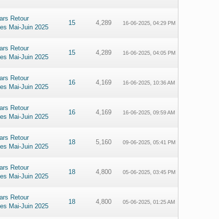
rs Retour
15
4,289
16-06-2025, 04:29 PM
ées Mai-Juin 2025
rs Retour
15
4,289
16-06-2025, 04:05 PM
ées Mai-Juin 2025
rs Retour
16
4,169
16-06-2025, 10:36 AM
ées Mai-Juin 2025
rs Retour
16
4,169
16-06-2025, 09:59 AM
ées Mai-Juin 2025
rs Retour
18
5,160
09-06-2025, 05:41 PM
ées Mai-Juin 2025
rs Retour
18
4,800
05-06-2025, 03:45 PM
ées Mai-Juin 2025
rs Retour
18
4,800
05-06-2025, 01:25 AM
ées Mai-Juin 2025