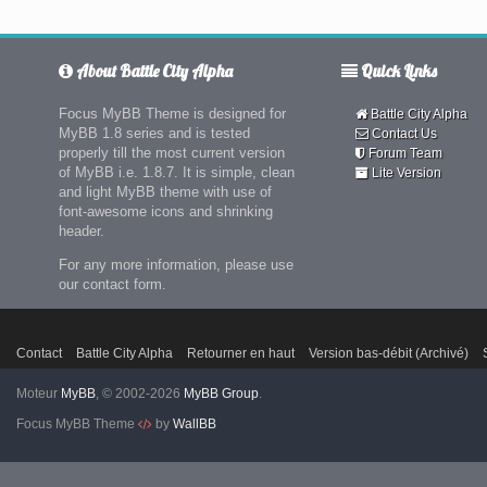
About Battle City Alpha
Quick Links
Focus MyBB Theme is designed for
Battle City Alpha
MyBB 1.8 series and is tested
Contact Us
properly till the most current version
Forum Team
of MyBB i.e. 1.8.7. It is simple, clean
Lite Version
and light MyBB theme with use of
font-awesome icons and shrinking
header.
For any more information, please use
our contact form.
Contact
Battle City Alpha
Retourner en haut
Version bas-débit (Archivé)
Moteur
MyBB
, © 2002-2026
MyBB Group
.
Focus MyBB Theme
by
WallBB