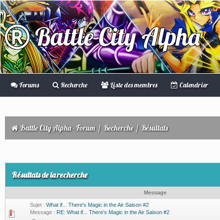
Battle City Alpha
Forums
Recherche
Liste des membres
Calendrier
Battle City Alpha - Forum
/
Recherche
/
Résultats
Résultats de la recherche
Message
Sujet :
What if... There's Magic in the Air Saison #2
Message :
RE: What if... There's Magic in the Air Saison #2