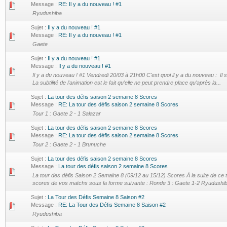
Message :
RE: Il y a du nouveau ! #1
Ryudushiba
Sujet :
Il y a du nouveau ! #1
Message :
RE: Il y a du nouveau ! #1
Gaete
Sujet :
Il y a du nouveau ! #1
Message :
Il y a du nouveau ! #1
Il y a du nouveau ! #1 Vendredi 20/03 à 21h00 C'est quoi il y a du nouveau : Il s
La subtilité de l'animation est le fait qu'elle ne peut prendre place qu'après la...
Sujet :
La tour des défis saison 2 semaine 8 Scores
Message :
RE: La tour des défis saison 2 semaine 8 Scores
Tour 1 : Gaete 2 - 1 Salazar
Sujet :
La tour des défis saison 2 semaine 8 Scores
Message :
RE: La tour des défis saison 2 semaine 8 Scores
Tour 2 : Gaete 2 - 1 Brunuche
Sujet :
La tour des défis saison 2 semaine 8 Scores
Message :
La tour des défis saison 2 semaine 8 Scores
La tour des défis Saison 2 Semaine 8 (09/12 au 15/12) Scores À la suite de ce to
scores de vos matchs sous la forme suivante : Ronde 3 : Gaete 1-2 Ryudushiba
Sujet :
La Tour des Défis Semaine 8 Saison #2
Message :
RE: La Tour des Défis Semaine 8 Saison #2
Ryudushiba