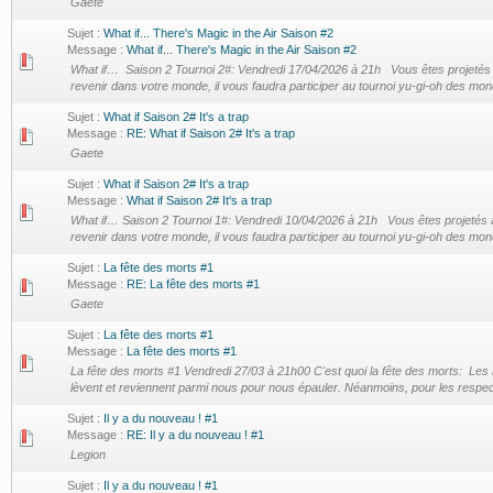
Gaete
Sujet :
What if... There's Magic in the Air Saison #2
Message :
What if... There's Magic in the Air Saison #2
What if… Saison 2 Tournoi 2#: Vendredi 17/04/2026 à 21h Vous êtes projetés 
revenir dans votre monde, il vous faudra participer au tournoi yu-gi-oh des mon
Sujet :
What if Saison 2# It's a trap
Message :
RE: What if Saison 2# It's a trap
Gaete
Sujet :
What if Saison 2# It's a trap
Message :
What if Saison 2# It's a trap
What if… Saison 2 Tournoi 1#: Vendredi 10/04/2026 à 21h Vous êtes projetés a
revenir dans votre monde, il vous faudra participer au tournoi yu-gi-oh des mon
Sujet :
La fête des morts #1
Message :
RE: La fête des morts #1
Gaete
Sujet :
La fête des morts #1
Message :
La fête des morts #1
La fête des morts #1 Vendredi 27/03 à 21h00 C'est quoi la fête des morts: Les 
lèvent et reviennent parmi nous pour nous épauler. Néanmoins, pour les respecter,
Sujet :
Il y a du nouveau ! #1
Message :
RE: Il y a du nouveau ! #1
Legion
Sujet :
Il y a du nouveau ! #1