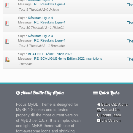
Message :
RE: Résultats Ligue 4
The
Tour 5 Theobald 2-0 Jxliette
Sujet :
Résultats Ligue 4
Message :
RE: Résultats Ligue 4
The
Tour 10 Theobald 2 - 1 Rider01
Sujet :
Résultats Ligue 4
Message :
RE: Résultats Ligue 4
The
Tour 1 Theobald 2 - 1 Brunuche
Sujet :
BCA LIGUE 4ème Edition 2022
Message :
RE: BCA LIGUE 4ème Edition 2022 Inscriptions
The
Theobald
About Battle City Alpha
Quick Links
Focus MyBB Theme is designed for
Battle City Alpha
MyBB 1.8 series and is tested
Contact Us
properly till the most current version
Forum Team
of MyBB i.e. 1.8.7. It is simple, clean
Lite Version
and light MyBB theme with use of
font-awesome icons and shrinking