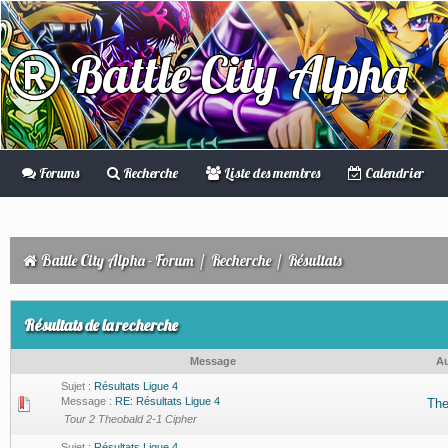
Battle City Alpha
Forums
Recherche
Liste des membres
Calendrier
Battle City Alpha - Forum
/
Recherche
/
Résultats
Résultats de la recherche
Message
Au
Sujet :
Résultats Ligue 4
Message :
RE: Résultats Ligue 4
The
Tour 2 Theobald 2-1 Cipher
Sujet :
Résultats Ligue 4