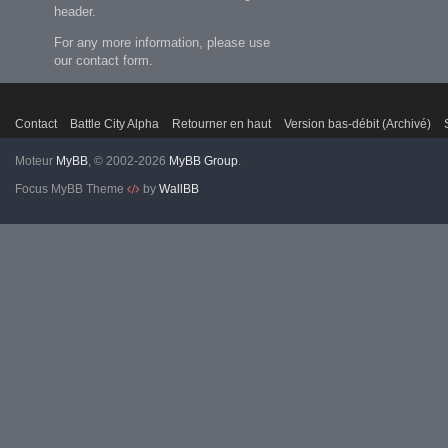
header.
For any more information, please use
our contact form.
Contact
Battle City Alpha
Retourner en haut
Version bas-débit (Archivé)
Moteur
MyBB
, © 2002-2026
MyBB Group
.
Focus MyBB Theme
by
WallBB