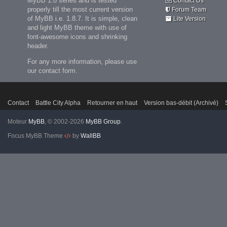
MyBB 1.8 series and is tested
Contact Us
properly till the most current version
Forum Team
of MyBB i.e. 1.8.7. It is simple, clean
Lite Version
and light MyBB theme with use of
font-awesome icons and shrinking
header.
For any more information, please use
our contact form.
Contact
Battle City Alpha
Retourner en haut
Version bas-débit (Archivé)
Moteur
MyBB
, © 2002-2026
MyBB Group
.
Focus MyBB Theme
by
WallBB