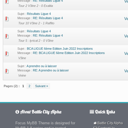
Message :
RE: Résultats Ligue 4
Ve
Tour 2 V3ine 2 - 0 Exaltia
Sujet :
Résultats Ligue 4
Message :
RE: Résultats Ligue 4
Ve
Tour 10 V3ine 2 - 1 Raffito
Sujet :
Résultats Ligue 4
Message :
RE: Résultats Ligue 4
Ve
Tour 5 : lyrical 2 - 0 V3ine
Sujet :
BCA LIGUE 6ème Edition Juin 2022 Inscriptions
Message :
RE: BCA LIGUE 6ème Edition Juin 2022 Inscriptions
Ve
V3ine
Sujet :
A prendre ou à laisser
Message :
RE: A prendre ou à laisser
Ve
Veine
Pages (2) :
1
2
Suivant »
About Battle City Alpha
Quick Links
Focus MyBB Theme is designed for
Battle City Alpha