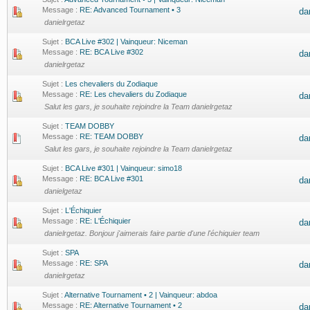
Message :
RE: Advanced Tournament • 3
da
danielrgetaz
Sujet :
BCA Live #302 | Vainqueur: Niceman
Message :
RE: BCA Live #302
da
danielrgetaz
Sujet :
Les chevaliers du Zodiaque
Message :
RE: Les chevaliers du Zodiaque
da
Salut les gars, je souhaite rejoindre la Team danielrgetaz
Sujet :
TEAM DOBBY
Message :
RE: TEAM DOBBY
da
Salut les gars, je souhaite rejoindre la Team danielrgetaz
Sujet :
BCA Live #301 | Vainqueur: simo18
Message :
RE: BCA Live #301
da
danielgetaz
Sujet :
L'Échiquier
Message :
RE: L'Échiquier
da
danielrgetaz. Bonjour j'aimerais faire partie d'une l'échiquier team
Sujet :
SPA
Message :
RE: SPA
da
danielrgetaz
Sujet :
Alternative Tournament • 2 | Vainqueur: abdoa
Message :
RE: Alternative Tournament • 2
da