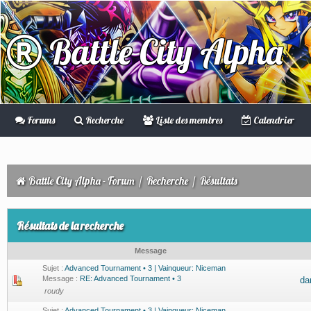
Battle City Alpha
Forums
Recherche
Liste des membres
Calendrier
Battle City Alpha - Forum
/
Recherche
/
Résultats
Résultats de la recherche
Message
Sujet :
Advanced Tournament • 3 | Vainqueur: Niceman
Message :
RE: Advanced Tournament • 3
da
roudy
Sujet :
Advanced Tournament • 3 | Vainqueur: Niceman