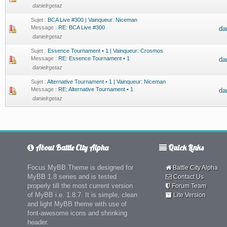
danielrgetaz
Sujet :
BCA Live #300 | Vainqueur: Niceman
Message :
RE: BCA Live #300
da
danielrgetaz
Sujet :
Essence Tournament • 1 | Vainqueur: Crosmos
Message :
RE: Essence Tournament • 1
da
danielrgetaz
Sujet :
Alternative Tournament • 1 | Vainqueur: Niceman
Message :
RE: Alternative Tournament • 1
da
danielrgetaz
About Battle City Alpha
Quick Links
Focus MyBB Theme is designed for
Battle City Alpha
MyBB 1.8 series and is tested
Contact Us
properly till the most current version
Forum Team
of MyBB i.e. 1.8.7. It is simple, clean
Lite Version
and light MyBB theme with use of
font-awesome icons and shrinking
header.