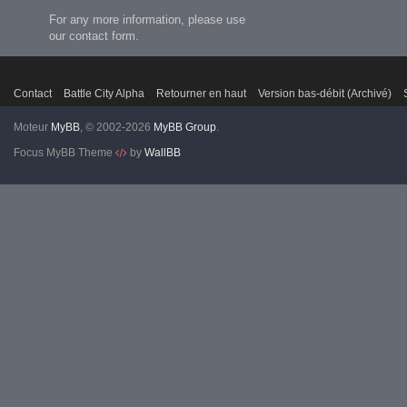
For any more information, please use
our contact form.
Contact
Battle City Alpha
Retourner en haut
Version bas-débit (Archivé)
Moteur
MyBB
, © 2002-2026
MyBB Group
.
Focus MyBB Theme
by
WallBB