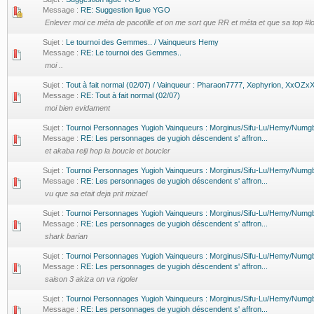
Message :
RE: Suggestion ligue YGO
Enlever moi ce méta de pacotille et on me sort que RR et méta et que sa top #lo
Sujet :
Le tournoi des Gemmes.. / Vainqueurs Hemy
Message :
RE: Le tournoi des Gemmes..
moi ..
Sujet :
Tout à fait normal (02/07) / Vainqueur : Pharaon7777, Xephyrion, XxOZx
Message :
RE: Tout à fait normal (02/07)
moi bien evidament
Sujet :
Tournoi Personnages Yugioh Vainqueurs : Morginus/Sifu-Lu/Hemy/Numg
Message :
RE: Les personnages de yugioh déscendent s' affron...
et akaba reiji hop la boucle et boucler
Sujet :
Tournoi Personnages Yugioh Vainqueurs : Morginus/Sifu-Lu/Hemy/Numg
Message :
RE: Les personnages de yugioh déscendent s' affron...
vu que sa etait deja prit mizael
Sujet :
Tournoi Personnages Yugioh Vainqueurs : Morginus/Sifu-Lu/Hemy/Numg
Message :
RE: Les personnages de yugioh déscendent s' affron...
shark barian
Sujet :
Tournoi Personnages Yugioh Vainqueurs : Morginus/Sifu-Lu/Hemy/Numg
Message :
RE: Les personnages de yugioh déscendent s' affron...
saison 3 akiza on va rigoler
Sujet :
Tournoi Personnages Yugioh Vainqueurs : Morginus/Sifu-Lu/Hemy/Numg
Message :
RE: Les personnages de yugioh déscendent s' affron...