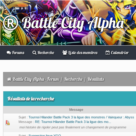
Battle City Alpha
Forums
Recherche
Liste des membres
Calendrier
Battle City Alpha - Forum
/
Recherche
/
Résultats
Résultats de la recherche
Message
Sujet :
Tournoi Hilander Battle Pack 3 la ligue des monstres / Vainqueur : Abyss
Message :
RE: Tournoi Hilander Battle Pack 3 la ligue des mo...
moi histoire de rigoler peut pas finalement un changement de programme
Sujet :
Suggestion ligue YGO