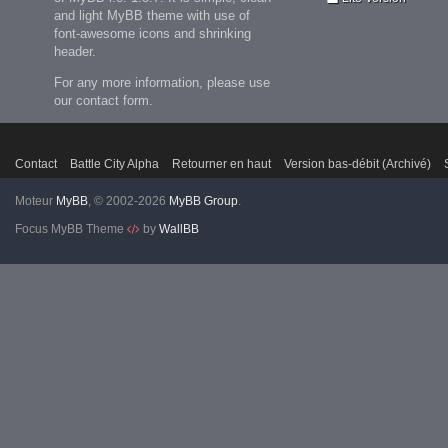
and light MyBB theme with use of
font-awesome icons and shrinking
header.
For any more information, please use
our contact form.
Contact
Battle City Alpha
Retourner en haut
Version bas-débit (Archivé)
Moteur
MyBB
, © 2002-2026
MyBB Group
.
Focus MyBB Theme
by
WallBB