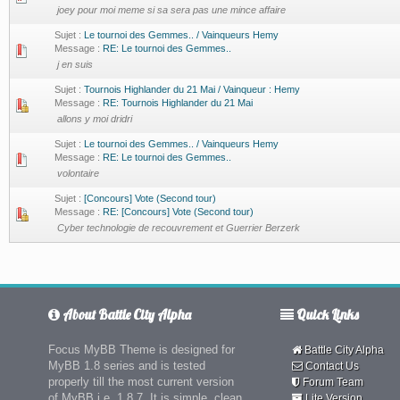
joey pour moi meme si sa sera pas une mince affaire
Sujet :
Le tournoi des Gemmes.. / Vainqueurs Hemy
Message :
RE: Le tournoi des Gemmes..
j en suis
Sujet :
Tournois Highlander du 21 Mai / Vainqueur : Hemy
Message :
RE: Tournois Highlander du 21 Mai
allons y moi dridri
Sujet :
Le tournoi des Gemmes.. / Vainqueurs Hemy
Message :
RE: Le tournoi des Gemmes..
volontaire
Sujet :
[Concours] Vote (Second tour)
Message :
RE: [Concours] Vote (Second tour)
Cyber technologie de recouvrement et Guerrier Berzerk
About Battle City Alpha
Quick Links
Focus MyBB Theme is designed for
Battle City Alpha
MyBB 1.8 series and is tested
Contact Us
properly till the most current version
Forum Team
of MyBB i.e. 1.8.7. It is simple, clean
Lite Version